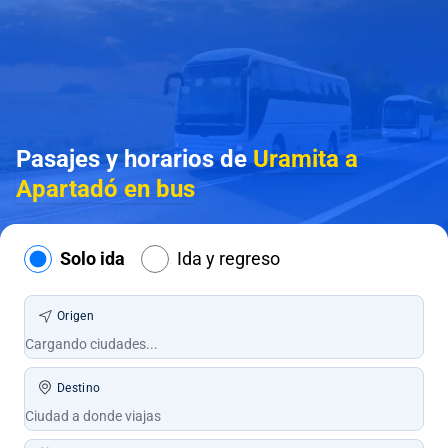
Pasajes y horarios de
Uramita a
Apartadó en bus
Solo ida
Ida y regreso
Origen
Destino