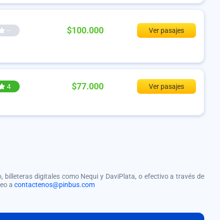
$100.000
--
Ver pasajes
$77.000
4
Ver pasajes
, billeteras digitales como Nequi y DaviPlata, o efectivo a través de
reo a
contactenos@pinbus.com