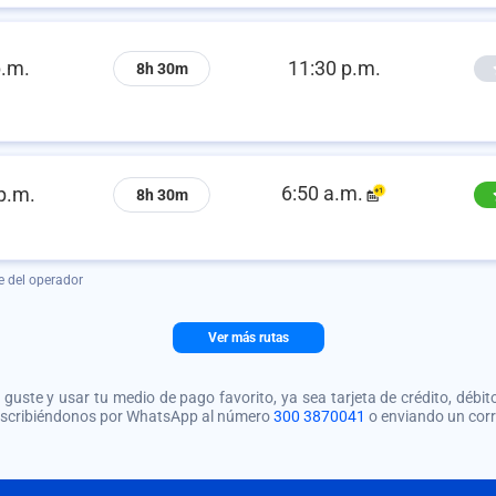
p.m.
11:30 p.m.
8h 30m
6:50 a.m.
p.m.
8h 30m
e del operador
Ver más rutas
guste y usar tu medio de pago favorito, ya sea tarjeta de crédito, débito
 escribiéndonos por WhatsApp al número
300 3870041
o enviando un cor