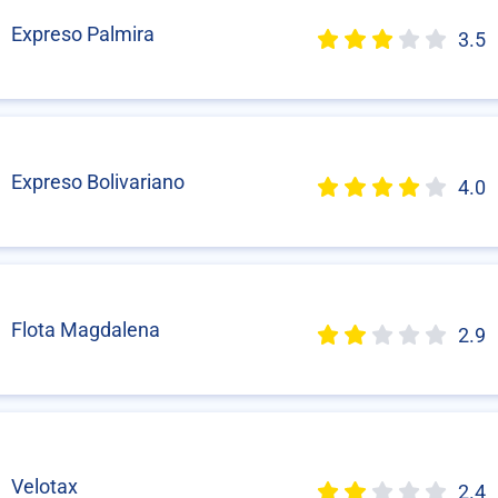
Expreso Palmira
3.5
Expreso Bolivariano
4.0
Flota Magdalena
2.9
Velotax
2.4