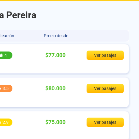
a Pereira
ficación
Precio desde
$77.000
4
Ver pasajes
$80.000
3.5
Ver pasajes
$75.000
2.9
Ver pasajes