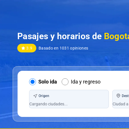
Pasajes y horarios de
Bogotá
3.9
Basado en 1031 opiniones
Solo ida
Ida y regreso
Origen
Dest