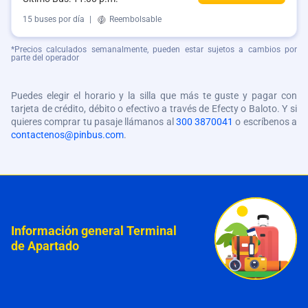
15 buses por día
|
Reembolsable
*Precios calculados semanalmente, pueden estar sujetos a cambios por
parte del operador
Puedes elegir el horario y la silla que más te guste y pagar con
tarjeta de crédito, débito o efectivo a través de Efecty o Baloto. Y si
quieres comprar tu pasaje llámanos al
300 3870041
o escríbenos a
contactenos@pinbus.com
.
Información general Terminal
de Apartado