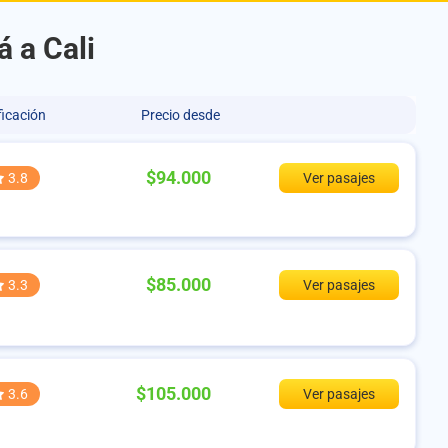
 a Cali
ficación
Precio desde
$94.000
3.8
Ver pasajes
$85.000
3.3
Ver pasajes
$105.000
3.6
Ver pasajes