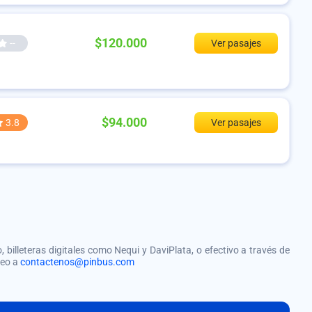
$120.000
--
Ver pasajes
$94.000
3.8
Ver pasajes
, billeteras digitales como Nequi y DaviPlata, o efectivo a través de
reo a
contactenos@pinbus.com