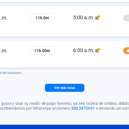
5:00 a.m.
p.m.
11h 0m
6:00 a.m.
p.m.
11h 00m
e del operador
Ver más rutas
guste y usar tu medio de pago favorito, ya sea tarjeta de crédito, débito
 escribiéndonos por WhatsApp al número
300 3870041
o enviando un cor