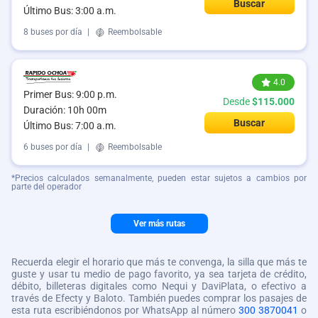
Buscar
Último Bus: 3:00 a.m.
8 buses por día
|
Reembolsable
4.0
Primer Bus: 9:00 p.m.
Desde
$115.000
Duración: 10h 00m
Buscar
Último Bus: 7:00 a.m.
6 buses por día
|
Reembolsable
*Precios calculados semanalmente, pueden estar sujetos a cambios por
parte del operador
Ver más rutas
Recuerda elegir el horario que más te convenga, la silla que más te
guste y usar tu medio de pago favorito, ya sea tarjeta de crédito,
débito, billeteras digitales como Nequi y DaviPlata, o efectivo a
través de Efecty y Baloto. También puedes comprar los pasajes de
esta ruta escribiéndonos por WhatsApp al número
300 3870041
o