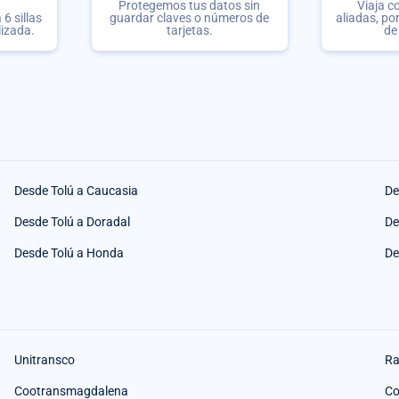
Protegemos tus datos sin
Viaja c
6 sillas
guardar claves o números de
aliadas, po
lizada.
tarjetas.
de
Desde Tolú a Caucasia
De
Desde Tolú a Doradal
De
Desde Tolú a Honda
De
Unitransco
Ra
Cootransmagdalena
Co