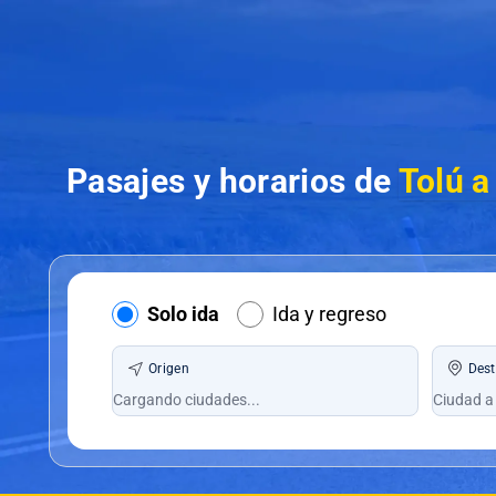
Pasajes y horarios de
Tolú a
Solo ida
Ida y regreso
Origen
Dest