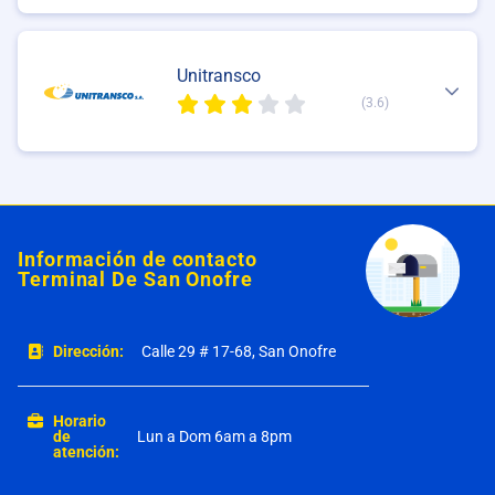
Unitransco
(3.6)
Información de contacto
Terminal De San Onofre
Dirección:
Calle 29 # 17-68, San Onofre
Horario
de
Lun a Dom 6am a 8pm
atención: