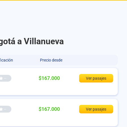
gotá a Villanueva
ficación
Precio desde
$167.000
--
Ver pasajes
$167.000
--
Ver pasajes