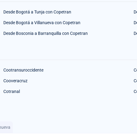
Desde Bogotá a Tunja con Copetran
D
Desde Bogotá a Villanueva con Copetran
D
Desde Bosconia a Barranquilla con Copetran
D
Cootransuroccidente
C
Cooveracruz
C
Cotranal
C
anueva