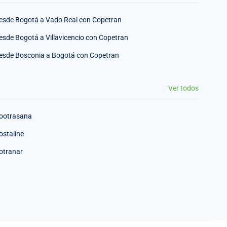
esde Bogotá a Vado Real con Copetran
esde Bogotá a Villavicencio con Copetran
esde Bosconia a Bogotá con Copetran
Ver todos
ootrasana
ostaline
otranar