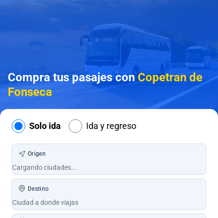
Compra tus pasajes con
Copetran de
Fonseca
Solo ida
Ida y regreso
Origen
Destino