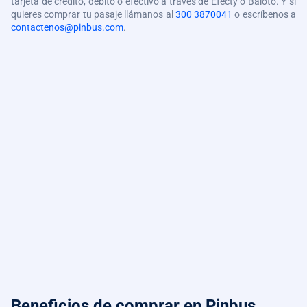
tarjeta de crédito, débito o efectivo a través de Efecty o Baloto. Y si
quieres comprar tu pasaje llámanos al
300 3870041
o escríbenos a
contactenos@pinbus.com
.
Beneficios de comprar
en Pinbus