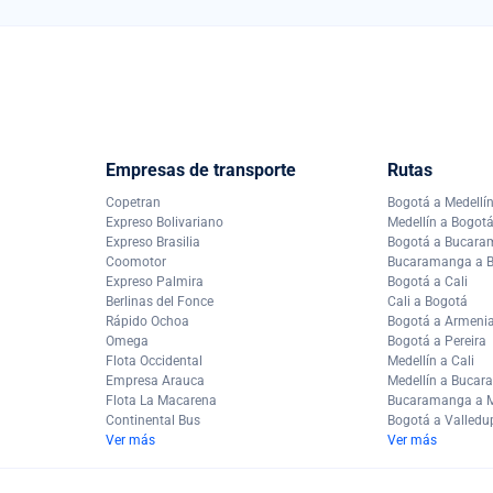
Empresas de transporte
Rutas
Copetran
Bogotá a Medellí
Expreso Bolivariano
Medellín a Bogot
Expreso Brasilia
Bogotá a Bucar
Coomotor
Bucaramanga a 
Expreso Palmira
Bogotá a Cali
Berlinas del Fonce
Cali a Bogotá
Rápido Ochoa
Bogotá a Armeni
Omega
Bogotá a Pereira
Flota Occidental
Medellín a Cali
Empresa Arauca
Medellín a Buca
Flota La Macarena
Bucaramanga a M
Continental Bus
Bogotá a Valledu
Ver más
Ver más