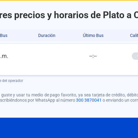
es precios y horarios de Plato a
 Bus
Duración
Último Bus
Cali
a.m.
--:--
e del operador
guste y usar tu medio de pago favorito, ya sea tarjeta de crédito, débito
 escribiéndonos por WhatsApp al número
300 3870041
o enviando un cor