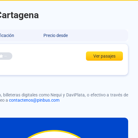
 Cartagena
ficación
Precio desde
--
Ver pasajes
, billeteras digitales como Nequi y DaviPlata, o efectivo a través de
reo a
contactenos@pinbus.com