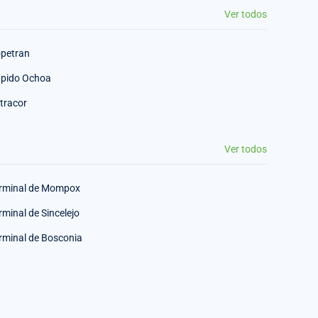
Ver todos
petran
pido Ochoa
tracor
Ver todos
rminal de Mompox
rminal de Sincelejo
rminal de Bosconia