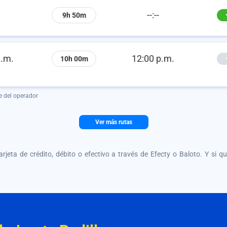
--:--
9h 50m
a.m.
12:00 p.m.
10h 00m
e del operador
Ver más rutas
tarjeta de crédito, débito o efectivo a través de Efecty o Baloto. Y si 