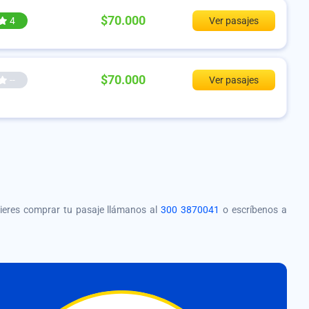
$70.000
4
Ver pasajes
$70.000
--
Ver pasajes
quieres comprar tu pasaje llámanos al
300 3870041
o escríbenos a