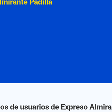
lmirante Padilla
s de usuarios de Expreso Almira