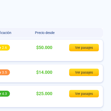
ficación
Precio desde
$50.000
2.6
Ver pasajes
$14.000
3.5
Ver pasajes
$25.000
4.3
Ver pasajes