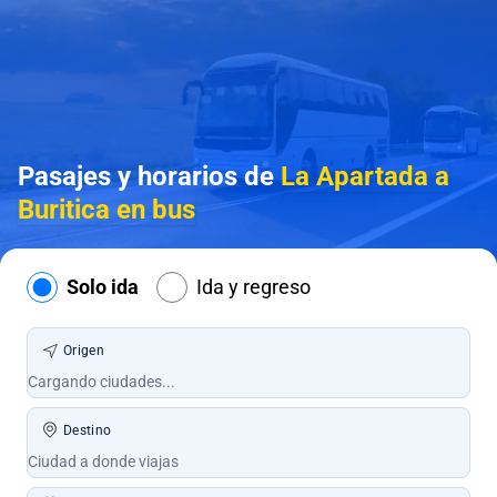
Pasajes y horarios de
La Apartada a
Buritica en bus
Solo ida
Ida y regreso
Origen
Destino