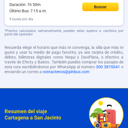
Duración: 1h 50m
Buscar
Último Bus: 7:15 a.m.
9 buses por día
*Precios calculados semanalmente, pueden estar sujetos a cambios por
parte del operador
Recuerda elegir el horario que más te convenga, la silla que más te
guste y usar tu medio de pago favorito, ya sea tarjeta de crédito,
débito, billeteras digitales como Nequi y DaviPlata, o efectivo a
través de Efecty y Baloto. También puedes comprar los pasajes de
esta ruta escribiéndonos por WhatsApp al número
300 3870041
o
enviando un correo a
contactenos@pinbus.com
Resumen del viaje
Cartagena a San Jacinto