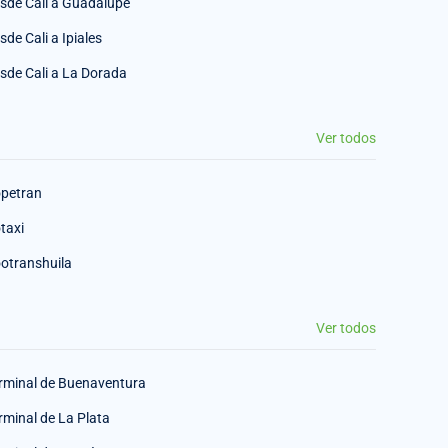
sde Cali a Guadalupe
sde Cali a Ipiales
sde Cali a La Dorada
Ver todos
petran
taxi
otranshuila
Ver todos
rminal de Buenaventura
rminal de La Plata