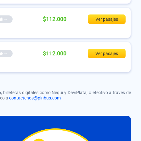
$112.000
--
Ver pasajes
$112.000
--
Ver pasajes
, billeteras digitales como Nequi y DaviPlata, o efectivo a través de
reo a
contactenos@pinbus.com