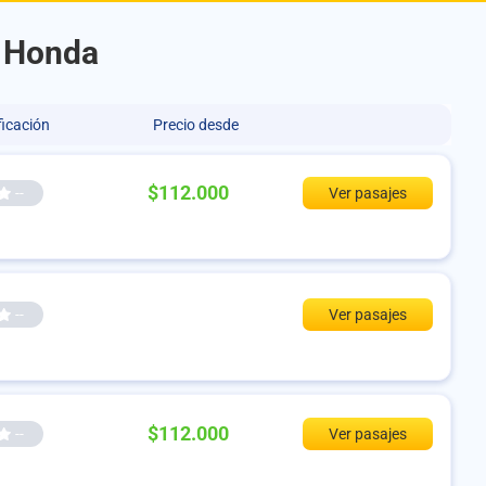
a Honda
ficación
Precio desde
$112.000
--
Ver pasajes
--
Ver pasajes
$112.000
--
Ver pasajes