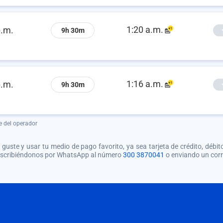
1:20 a.m.
p.m.
9h 30m
1:16 a.m.
p.m.
9h 30m
e del operador
guste y usar tu medio de pago favorito, ya sea tarjeta de crédito, débito
 escribiéndonos por WhatsApp al número
300 3870041
o enviando un cor