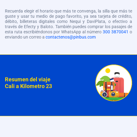
Recuerda elegir el horario que más te convenga, la silla que más te
guste y usar tu medio de pago favorito, ya sea tarjeta de crédito,
débito, billeteras digitales como Nequi y DaviPlata, o efectivo a
través de Efecty y Baloto. También puedes comprar los pasajes de
esta ruta escribiéndonos por WhatsApp al número
300 3870041
o
enviando un correo a
contactenos@pinbus.com
Resumen del viaje
Cali a Kilometro 23