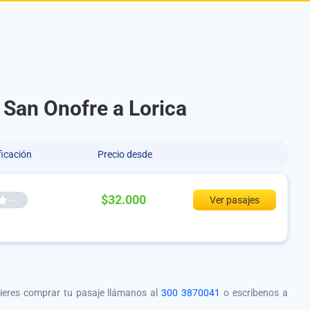
 San Onofre a Lorica
ficación
Precio desde
$32.000
--
Ver pasajes
quieres comprar tu pasaje llámanos al
300 3870041
o escríbenos a