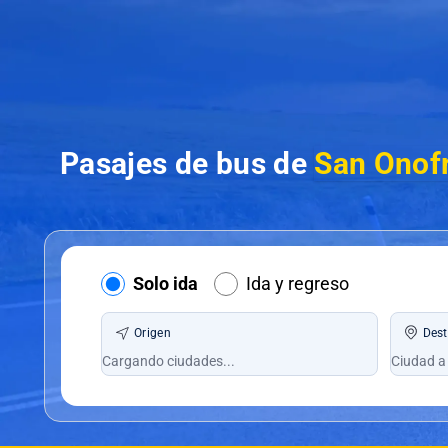
Pasajes de bus de
San Onofr
Solo ida
Ida y regreso
Origen
Dest