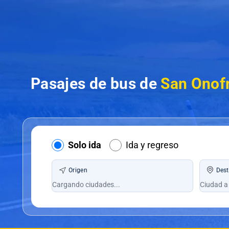
Pasajes de bus de
San Onofr
Solo ida
Ida y regreso
Origen
Dest