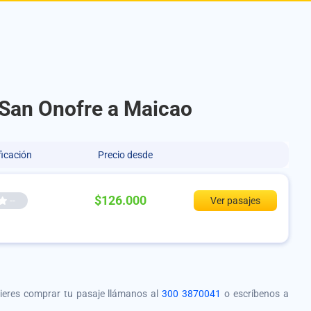
e San Onofre a Maicao
ficación
Precio desde
$126.000
--
Ver pasajes
quieres comprar tu pasaje llámanos al
300 3870041
o escríbenos a