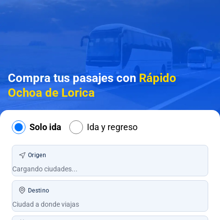
Compra tus pasajes con
Rápido
Ochoa de Lorica
Solo ida
Ida y regreso
Origen
Destino