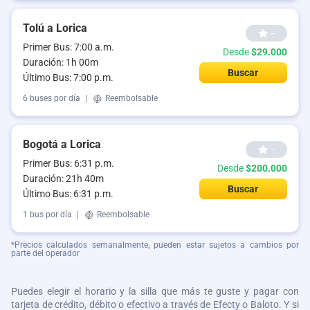
Tolú a Lorica
--
Primer Bus: 7:00 a.m.
Desde
$29.000
Duración: 1h 00m
Buscar
Último Bus: 7:00 p.m.
6 buses por día
|
Reembolsable
Bogotá a Lorica
--
Primer Bus: 6:31 p.m.
Desde
$200.000
Duración: 21h 40m
Buscar
Último Bus: 6:31 p.m.
1 bus por día
|
Reembolsable
*Precios calculados semanalmente, pueden estar sujetos a cambios por
parte del operador
Puedes elegir el horario y la silla que más te guste y pagar con
tarjeta de crédito, débito o efectivo a través de Efecty o Baloto. Y si