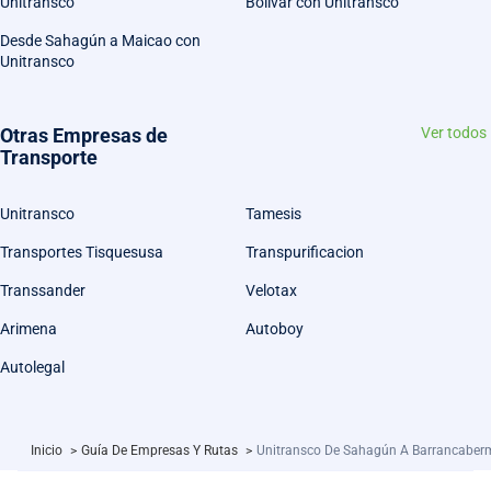
Unitransco
Bolivar con Unitransco
Desde Sahagún a Maicao con
Unitransco
Otras Empresas de
Ver todos
Transporte
Unitransco
Tamesis
Transportes Tisquesusa
Transpurificacion
Transsander
Velotax
Arimena
Autoboy
Autolegal
Inicio
>
Guía De Empresas Y Rutas
>
Unitransco De Sahagún A Barrancaber