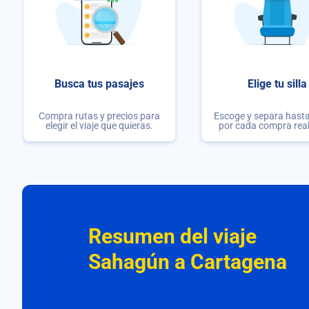
Busca tus pasajes
Elige tu silla
Compra rutas y precios para
Escoge y separa hasta 
elegir el viaje que quieras.
por cada compra rea
Resumen del viaje
Sahagún a Cartagena