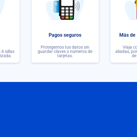
Pagos seguros
Más de 
Protegemos tus datos sin
Viaja c
6 sillas
guardar claves o números de
aliadas, po
lizada.
tarjetas.
de