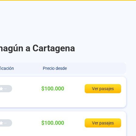
ahagún a Cartagena
ficación
Precio desde
$100.000
--
Ver pasajes
$100.000
--
Ver pasajes