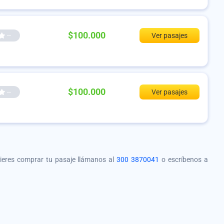
$100.000
--
Ver pasajes
$100.000
--
Ver pasajes
quieres comprar tu pasaje llámanos al
300 3870041
o escríbenos a