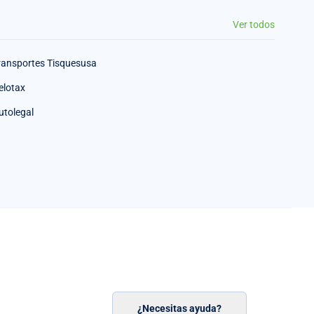
Ver todos
ransportes Tisquesusa
elotax
utolegal
¿Necesitas ayuda?