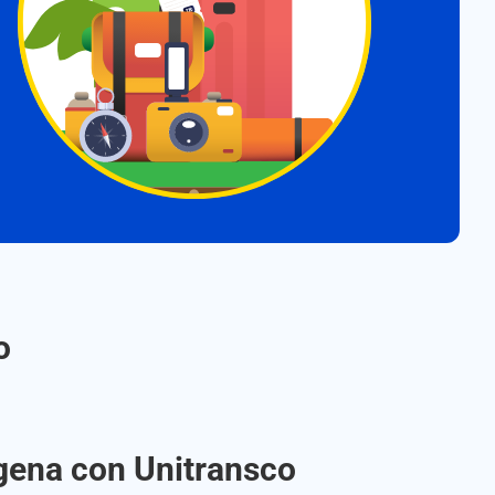
o
agena con Unitransco