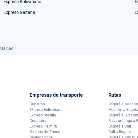
Expreso Bolivariano
E
Expreso Gaitana
E
 Maicao
Empresas de transporte
Rutas
Copetran
Bogotá a Medellí
Expreso Bolivariano
Medellín a Bogot
Expreso Brasilia
Bogotá a Bucar
Coomotor
Bucaramanga a 
Expreso Palmira
Bogotá a Cali
Berlinas del Fonce
Cali a Bogotá
Rápido Ochoa
Bogotá a Armeni