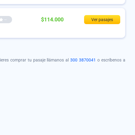
$114.000
--
Ver pasajes
quieres comprar tu pasaje llámanos al
300 3870041
o escríbenos a