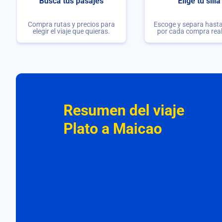
Busca tus pasajes
Elige tu silla
Compra rutas y precios para
Escoge y separa hasta 
elegir el viaje que quieras.
por cada compra rea
Resumen del viaje
Plato a Maicao