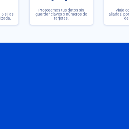
Protegemos tus datos sin
Viaja c
6 sillas
guardar claves o números de
aliadas, po
lizada.
tarjetas.
de