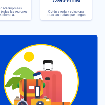
Soporte en línea
on 60 empresas
r todas las regiones
Obtén ayuda y soluciona
 Colombia.
todas las dudas que tengas.