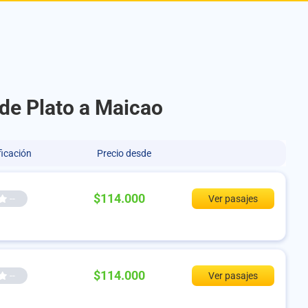
 de Plato a Maicao
ficación
Precio desde
$114.000
--
Ver pasajes
$114.000
--
Ver pasajes