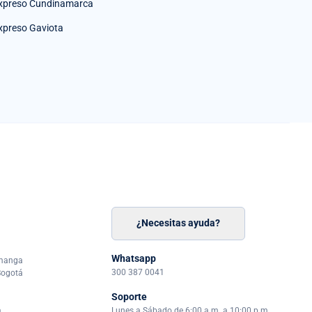
xpreso Cundinamarca
xpreso Gaviota
¿Necesitas ayuda?
n
á
Whatsapp
amanga
300 387 0041
Bogotá
Soporte
a
Lunes a Sábado de 6:00 a.m. a 10:00 p.m.