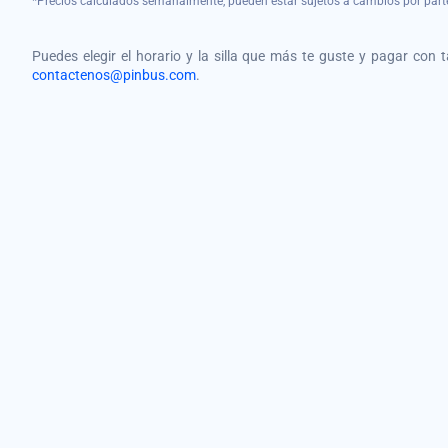
*Precios calculados semanalmente, pueden estar sujetos a cambios por part
Puedes elegir el horario y la silla que más te guste y pagar con 
contactenos@pinbus.com
.