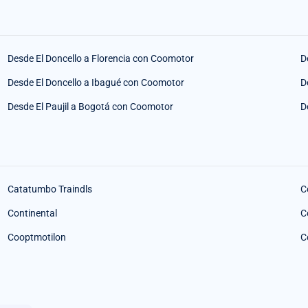
Desde El Doncello a Florencia con Coomotor
D
Desde El Doncello a Ibagué con Coomotor
D
Desde El Paujil a Bogotá con Coomotor
D
Catatumbo Traindls
C
Continental
C
Cooptmotilon
C