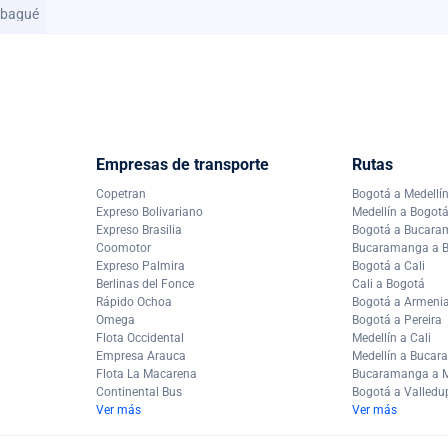
Ibagué
Empresas de transporte
Rutas
Copetran
Bogotá a Medellí
Expreso Bolivariano
Medellín a Bogot
Expreso Brasilia
Bogotá a Bucar
Coomotor
Bucaramanga a 
Expreso Palmira
Bogotá a Cali
Berlinas del Fonce
Cali a Bogotá
Rápido Ochoa
Bogotá a Armeni
Omega
Bogotá a Pereira
Flota Occidental
Medellín a Cali
Empresa Arauca
Medellín a Buca
Flota La Macarena
Bucaramanga a M
Continental Bus
Bogotá a Valledu
Ver más
Ver más