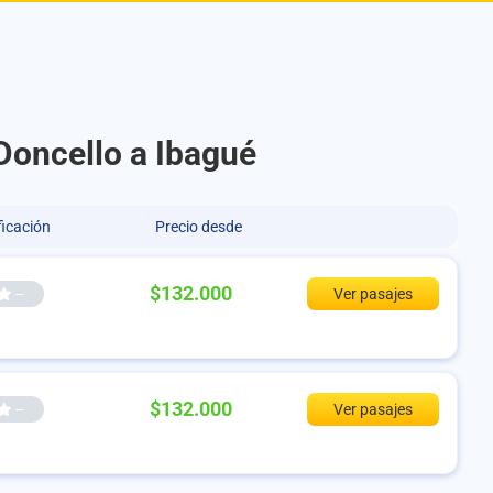
Doncello a Ibagué
ficación
Precio desde
$132.000
--
Ver pasajes
$132.000
--
Ver pasajes