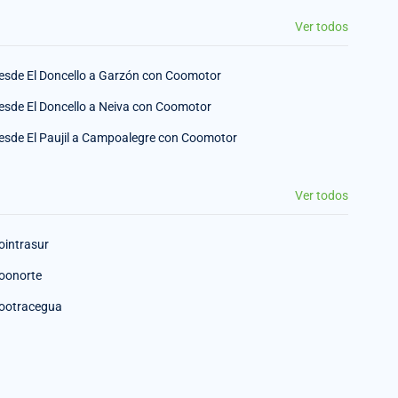
Ver todos
esde El Doncello a Garzón con Coomotor
esde El Doncello a Neiva con Coomotor
esde El Paujil a Campoalegre con Coomotor
Ver todos
ointrasur
oonorte
ootracegua