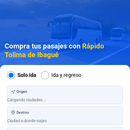
Compra tus pasajes con
Rápido
Tolima de Ibagué
Solo ida
Ida y regreso
Origen
Destino