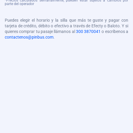
*Precios calculados semanalmente, pueden estar sujetos a cambios por
parte del operador
Puedes elegir el horario y la silla que más te guste y pagar con
tarjeta de crédito, débito o efectivo a través de Efecty o Baloto. Y si
quieres comprar tu pasaje llámanos al
300 3870041
o escríbenos a
contactenos@pinbus.com
.