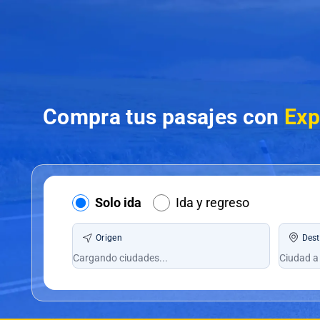
Compra tus pasajes con
Exp
Solo ida
Ida y regreso
Origen
Dest