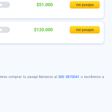
$51.000
--
Ver pasajes
$120.000
--
Ver pasajes
quieres comprar tu pasaje llámanos al
300 3870041
o escríbenos a