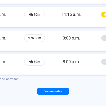
a.m.
11:15 a.m.
6h 10m
p.m.
3:00 p.m.
17h 50m
a.m.
8:00 p.m.
9h 50m
e del operador
Ver más rutas