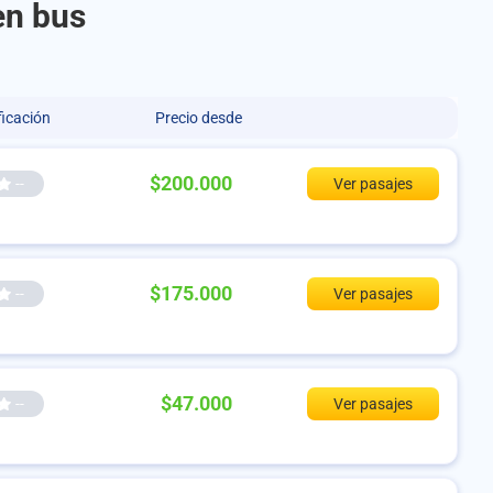
en bus
ficación
Precio desde
$200.000
--
Ver pasajes
$175.000
--
Ver pasajes
$47.000
--
Ver pasajes