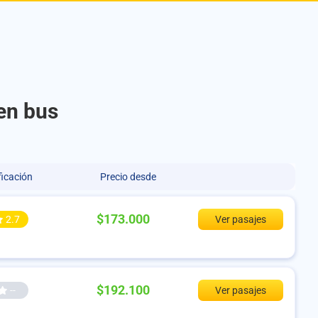
en bus
ficación
Precio desde
$173.000
2.7
Ver pasajes
$192.100
--
Ver pasajes