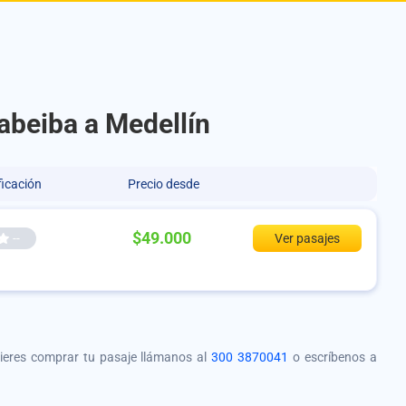
abeiba a Medellín
ficación
Precio desde
$49.000
--
Ver pasajes
quieres comprar tu pasaje llámanos al
300 3870041
o escríbenos a