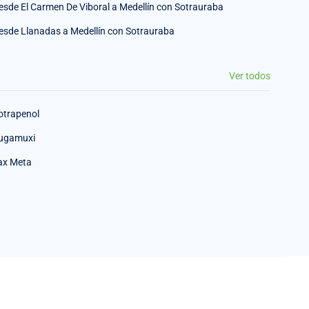
esde El Carmen De Viboral a Medellín con Sotrauraba
esde Llanadas a Medellín con Sotrauraba
Ver todos
otrapenol
ugamuxi
ax Meta