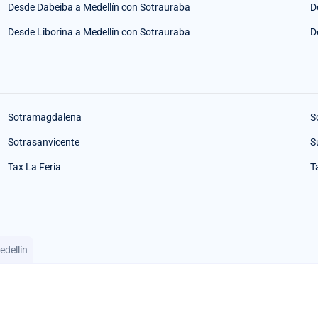
Desde Dabeiba a Medellín con Sotrauraba
D
Desde Liborina a Medellín con Sotrauraba
D
Sotramagdalena
S
Sotrasanvicente
S
Tax La Feria
T
dellín