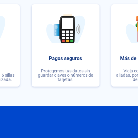
Pagos seguros
Más de 
Protegemos tus datos sin
Viaja c
6 sillas
guardar claves o números de
aliadas, po
lizada.
tarjetas.
de