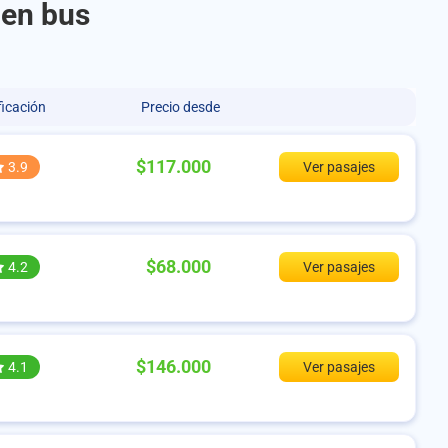
 en bus
ficación
Precio desde
$117.000
3.9
Ver pasajes
$68.000
4.2
Ver pasajes
$146.000
4.1
Ver pasajes