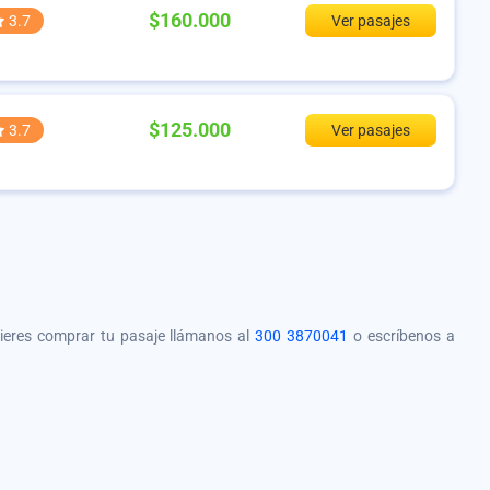
$160.000
3.7
Ver pasajes
$125.000
3.7
Ver pasajes
quieres comprar tu pasaje llámanos al
300 3870041
o escríbenos a