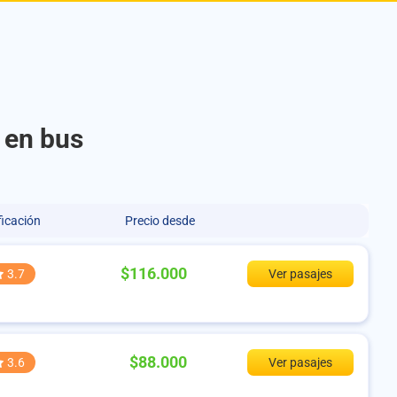
 en bus
ficación
Precio desde
$116.000
3.7
Ver pasajes
$88.000
3.6
Ver pasajes