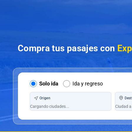
Compra tus pasajes con
Exp
Solo ida
Ida y regreso
Origen
Dest