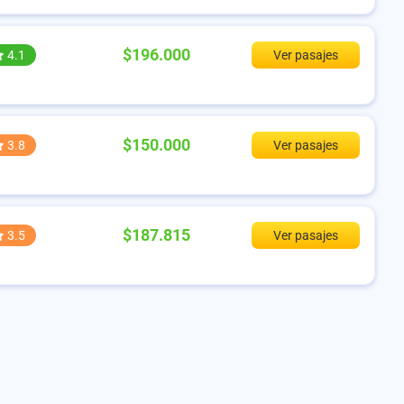
$196.000
4.1
Ver pasajes
$150.000
3.8
Ver pasajes
$187.815
3.5
Ver pasajes