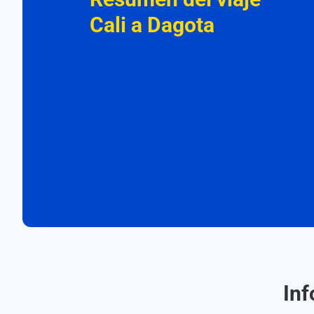
Cali a Dagota
Inf