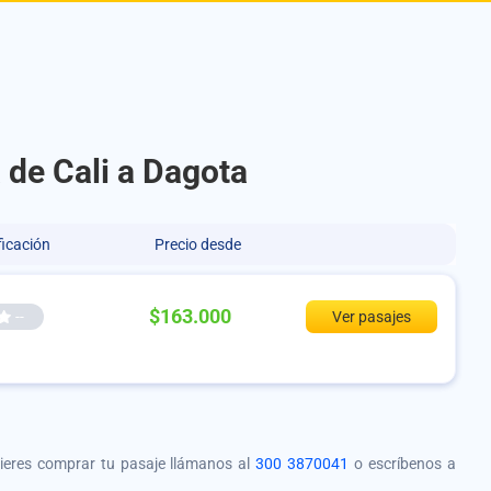
 de Cali a Dagota
ficación
Precio desde
$163.000
--
Ver pasajes
quieres comprar tu pasaje llámanos al
300 3870041
o escríbenos a