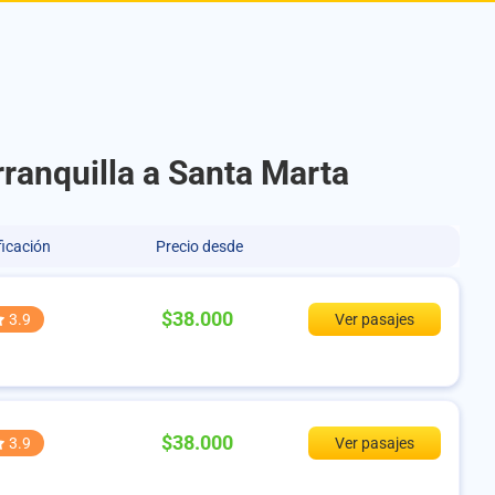
rranquilla a Santa Marta
ficación
Precio desde
$38.000
3.9
Ver pasajes
$38.000
3.9
Ver pasajes