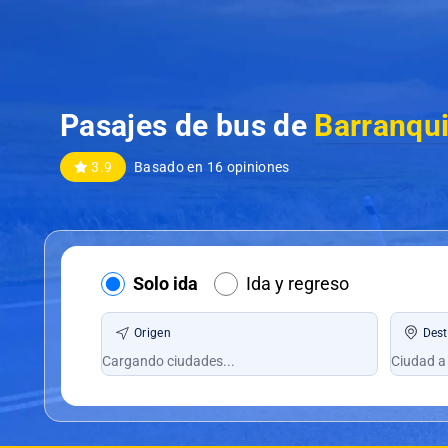
Pasajes de bus de
Barranqui
3.9
Basado en 16 opiniones
Solo ida
Ida y regreso
Origen
Dest