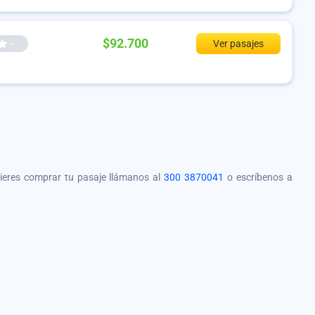
$92.700
--
Ver pasajes
quieres comprar tu pasaje llámanos al
300 3870041
o escríbenos a