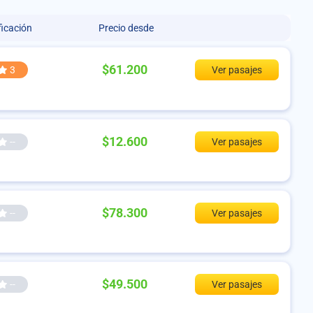
ficación
Precio desde
$61.200
3
Ver pasajes
$12.600
--
Ver pasajes
$78.300
--
Ver pasajes
$49.500
--
Ver pasajes