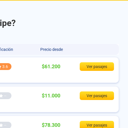
Aipe?
ficación
Precio desde
$61.200
3.6
Ver pasajes
$11.000
--
Ver pasajes
$78.300
--
Ver pasajes