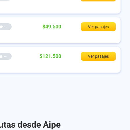
$49.500
--
Ver pasajes
$121.500
--
Ver pasajes
rutas desde Aipe