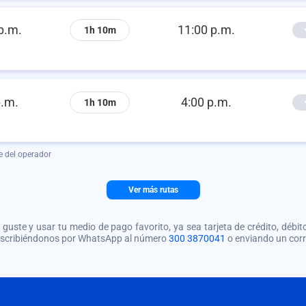
p.m.
11:00 p.m.
1h 10m
p.m.
4:00 p.m.
1h 10m
e del operador
Ver más rutas
guste y usar tu medio de pago favorito, ya sea tarjeta de crédito, débito
 escribiéndonos por WhatsApp al número
300 3870041
o enviando un cor