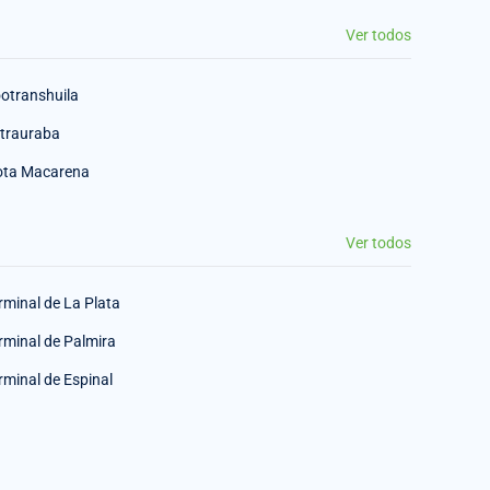
Ver todos
otranshuila
trauraba
ota Macarena
Ver todos
rminal de La Plata
rminal de Palmira
rminal de Espinal