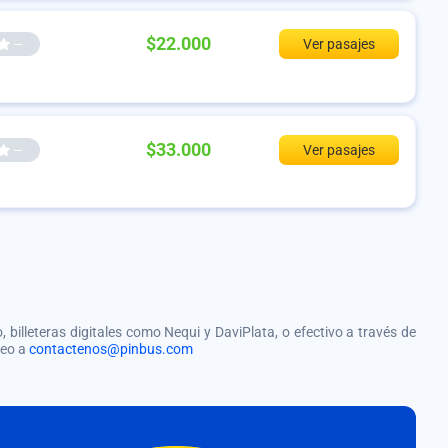
$22.000
--
Ver pasajes
$33.000
--
Ver pasajes
, billeteras digitales como Nequi y DaviPlata, o efectivo a través de
reo a
contactenos@pinbus.com