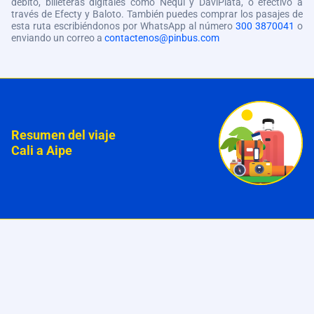
débito, billeteras digitales como Nequi y DaviPlata, o efectivo a
través de Efecty y Baloto. También puedes comprar los pasajes de
esta ruta escribiéndonos por WhatsApp al número
300 3870041
o
enviando un correo a
contactenos@pinbus.com
Resumen del viaje
Cali a Aipe