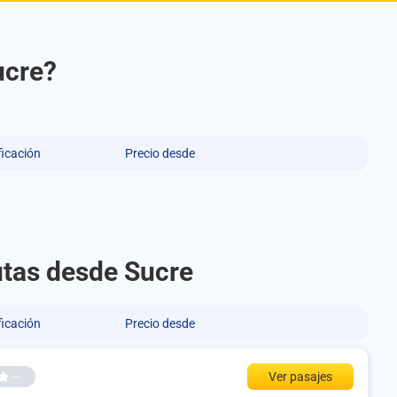
ucre?
ficación
Precio desde
rutas desde Sucre
ficación
Precio desde
--
Ver pasajes