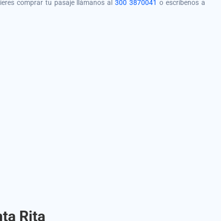
quieres comprar tu pasaje llámanos al
300 3870041
o escríbenos a
ta Rita