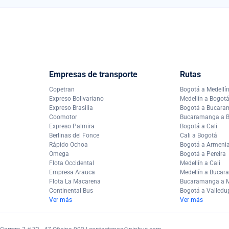
Empresas de transporte
Rutas
Copetran
Bogotá a Medellí
Expreso Bolivariano
Medellín a Bogot
Expreso Brasilia
Bogotá a Bucar
Coomotor
Bucaramanga a 
Expreso Palmira
Bogotá a Cali
Berlinas del Fonce
Cali a Bogotá
Rápido Ochoa
Bogotá a Armeni
Omega
Bogotá a Pereira
Flota Occidental
Medellín a Cali
Empresa Arauca
Medellín a Buca
Flota La Macarena
Bucaramanga a M
Continental Bus
Bogotá a Valledu
Ver más
Ver más