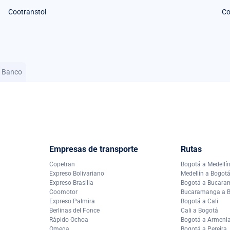
Cootranstol
Co
l Banco
Empresas de transporte
Rutas
Copetran
Bogotá a Medellí
Expreso Bolivariano
Medellín a Bogot
Expreso Brasilia
Bogotá a Bucar
Coomotor
Bucaramanga a 
Expreso Palmira
Bogotá a Cali
Berlinas del Fonce
Cali a Bogotá
Rápido Ochoa
Bogotá a Armeni
Omega
Bogotá a Pereira