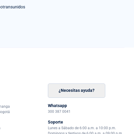
otransunidos
¿Necesitas ayuda?
n
á
Whatsapp
amanga
300 387 0041
Bogotá
Soporte
a
Lunes a Sábado de 6:00 a.m. a 10:00 p.m.
Domingos y festivos de 6:00 a.m. a 09:00 p.m.