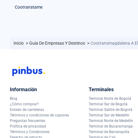
Cootranstame
Inicio
>
Guía De Empresas Y Destinos
>
Cootransmagdalena A E
Información
Terminales
Blog
Terminal Norte de Bogotá
¿Cómo comprar?
Terminal Sur de Bogotá
Estado de carreteras
Terminal Salitre de Bogotá
Términos y condiciones de cupones
Terminal Sur de Medellín
Preguntas frecuentes
Terminal Norte de Medellín
Política de privacidad
Terminal de Bucaramanga
Términos y Condiciones
Terminal de Barranquilla
Derecho de retracto
Terminal de Cali