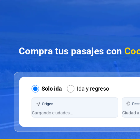
Compra tus pasajes con
Coo
Solo ida
Ida y regreso
Origen
Dest