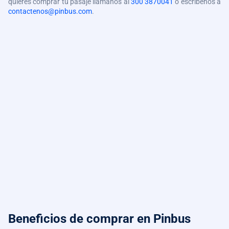
quieres comprar tu pasaje llámanos al
300 3870041
o escríbenos a
contactenos@pinbus.com
.
Beneficios de comprar
en Pinbus