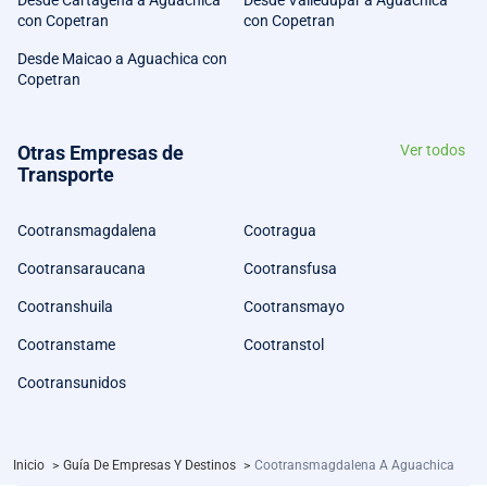
Desde Cartagena a Aguachica
Desde Valledupar a Aguachica
con Copetran
con Copetran
Desde Maicao a Aguachica con
Copetran
Otras Empresas de
Ver todos
Transporte
Cootransmagdalena
Cootragua
Cootransaraucana
Cootransfusa
Cootranshuila
Cootransmayo
Cootranstame
Cootranstol
Cootransunidos
Inicio
>
Guía De Empresas Y Destinos
>
Cootransmagdalena A Aguachica