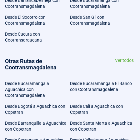
Desde Barrancabermeja con
Desde Bucaramanga con
Cootransmagdalena
Cootransmagdalena
Desde El Socorro con
Desde San Gil con
Cootransmagdalena
Cootransmagdalena
Desde Cucuta con
Cootransaraucana
Otras Rutas de
Ver todos
Cootransmagdalena
Desde Bucaramanga a
Desde Bucaramanga a El Banco
Aguachica con
con Cootransmagdalena
Cootransmagdalena
Desde Bogotá a Aguachica con
Desde Cali a Aguachica con
Copetran
Copetran
Desde Barranquilla a Aguachica
Desde Santa Marta a Aguachica
con Copetran
con Copetran