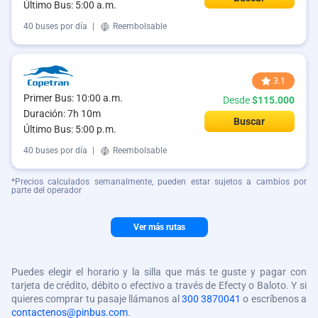
Último Bus: 5:00 a.m.
40 buses por día
|
Reembolsable
3.1
Primer Bus: 10:00 a.m.
Desde
$115.000
Duración: 7h 10m
Buscar
Último Bus: 5:00 p.m.
40 buses por día
|
Reembolsable
*Precios calculados semanalmente, pueden estar sujetos a cambios por
parte del operador
Ver más rutas
Puedes elegir el horario y la silla que más te guste y pagar con
tarjeta de crédito, débito o efectivo a través de Efecty o Baloto. Y si
quieres comprar tu pasaje llámanos al
300 3870041
o escríbenos a
contactenos@pinbus.com
.