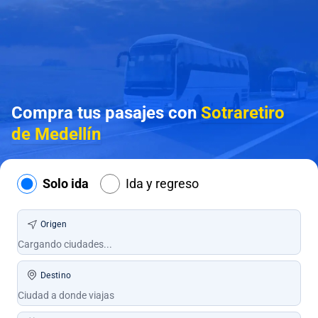
Compra tus pasajes con
Sotraretiro
de Medellín
Solo ida
Ida y regreso
Origen
Destino