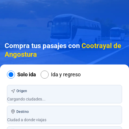
Compra tus pasajes con
Cootrayal de
Angostura
Solo ida
Ida y regreso
Origen
Destino