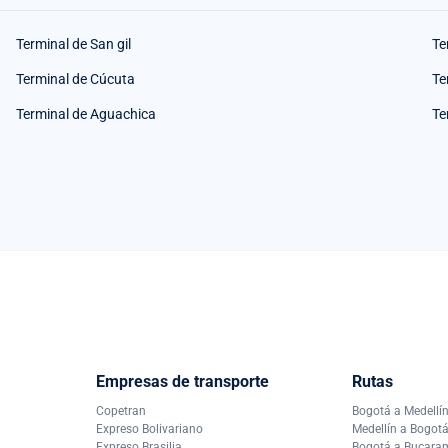
Terminal de San gil
Te
Terminal de Cúcuta
Te
Terminal de Aguachica
Te
Empresas de transporte
Rutas
Copetran
Bogotá a Medellí
Expreso Bolivariano
Medellín a Bogot
Expreso Brasilia
Bogotá a Bucar