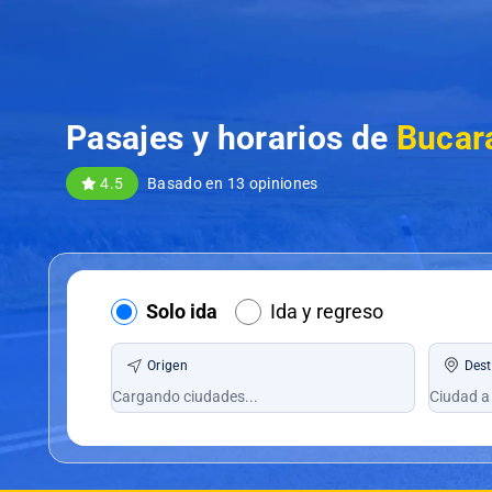
Pasajes y horarios de
Bucar
4.5
Basado en 13 opiniones
Solo ida
Ida y regreso
Origen
Dest