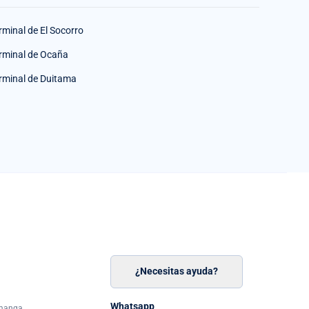
rminal de El Socorro
rminal de Ocaña
rminal de Duitama
¿Necesitas ayuda?
n
á
Whatsapp
amanga