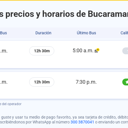
s precios y horarios de Bucarama
 Bus
Duración
Último Bus
Cali
5:00 a.m.
p.m.
12h 30m
a.m.
7:30 p.m.
12h 30m
e del operador
guste y usar tu medio de pago favorito, ya sea tarjeta de crédito, débito
 escribiéndonos por WhatsApp al número
300 3870041
o enviando un cor