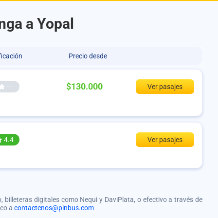
nga a Yopal
ficación
Precio desde
$130.000
--
Ver pasajes
4.4
Ver pasajes
, billeteras digitales como Nequi y DaviPlata, o efectivo a través de
reo a
contactenos@pinbus.com