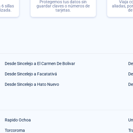
Protegemos tus datos sin
Viaja c
6 sillas
guardar claves o números de
aliadas, po
lizada.
tarjetas.
de
Desde Sincelejo a El Carmen De Bolivar
De
Desde Sincelejo a Facatativá
De
Desde Sincelejo a Hato Nuevo
De
Rapido Ochoa
Un
Torcoroma
Tr