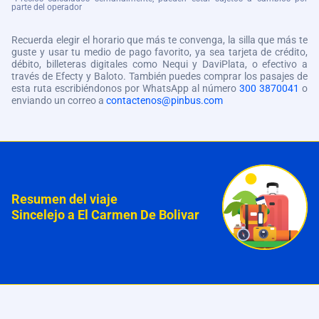
parte del operador
Recuerda elegir el horario que más te convenga, la silla que más te
guste y usar tu medio de pago favorito, ya sea tarjeta de crédito,
débito, billeteras digitales como Nequi y DaviPlata, o efectivo a
través de Efecty y Baloto. También puedes comprar los pasajes de
esta ruta escribiéndonos por WhatsApp al número
300 3870041
o
enviando un correo a
contactenos@pinbus.com
Resumen del viaje
Sincelejo a El Carmen De Bolivar