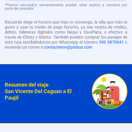
*Precios calculados semanalmente, pueden estar sujetos a cambios por
parte del operador
Recuerda elegir el horario que más te convenga, la silla que más te
guste y usar tu medio de pago favorito, ya sea tarjeta de crédito,
débito, billeteras digitales como Nequi y DaviPlata, o efectivo a
través de Efecty y Baloto. También puedes comprar los pasajes de
esta ruta escribiéndonos por WhatsApp al número
300 3870041
o
enviando un correo a
contactenos@pinbus.com
Resumen del viaje
San Vicente Del Caguan a El
Paujil