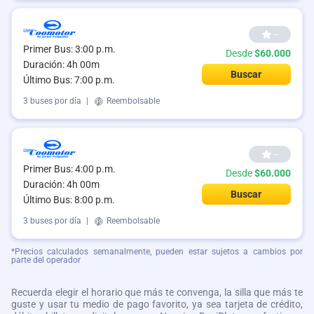
--
Primer Bus: 3:00 p.m.
Desde
$60.000
Duración: 4h 00m
Buscar
Último Bus: 7:00 p.m.
3 buses por día
|
Reembolsable
--
Primer Bus: 4:00 p.m.
Desde
$60.000
Duración: 4h 00m
Buscar
Último Bus: 8:00 p.m.
3 buses por día
|
Reembolsable
*Precios calculados semanalmente, pueden estar sujetos a cambios por
parte del operador
Recuerda elegir el horario que más te convenga, la silla que más te
guste y usar tu medio de pago favorito, ya sea tarjeta de crédito,