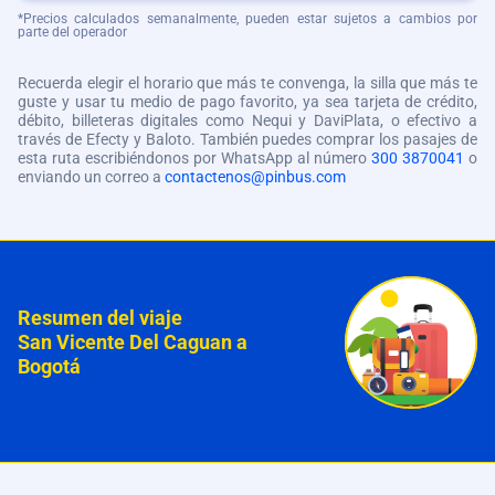
*Precios calculados semanalmente, pueden estar sujetos a cambios por
parte del operador
Recuerda elegir el horario que más te convenga, la silla que más te
guste y usar tu medio de pago favorito, ya sea tarjeta de crédito,
débito, billeteras digitales como Nequi y DaviPlata, o efectivo a
través de Efecty y Baloto. También puedes comprar los pasajes de
esta ruta escribiéndonos por WhatsApp al número
300 3870041
o
enviando un correo a
contactenos@pinbus.com
Resumen del viaje
San Vicente Del Caguan a
Bogotá