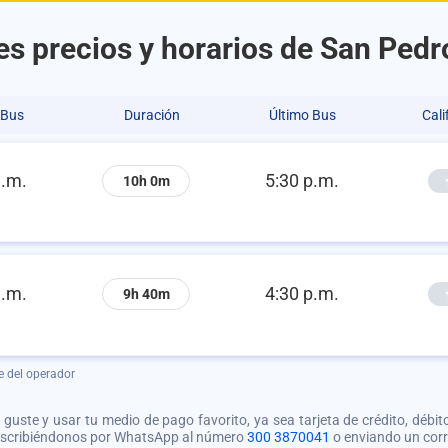
es precios y horarios de San Pedr
 Bus
Duración
Último Bus
Cali
a.m.
5:30 p.m.
10h 0m
a.m.
4:30 p.m.
9h 40m
e del operador
guste y usar tu medio de pago favorito, ya sea tarjeta de crédito, débito
 escribiéndonos por WhatsApp al número
300 3870041
o enviando un cor