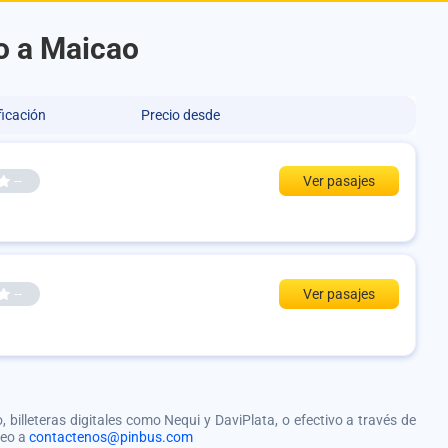
o a Maicao
ficación
Precio desde
--
Ver pasajes
--
Ver pasajes
, billeteras digitales como Nequi y DaviPlata, o efectivo a través de
reo a
contactenos@pinbus.com