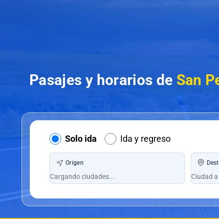
Pasajes y horarios de
San P
Solo ida
Ida y regreso
Origen
Dest