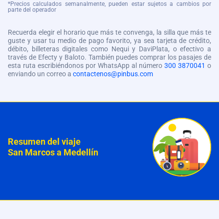
*Precios calculados semanalmente, pueden estar sujetos a cambios por
parte del operador
Recuerda elegir el horario que más te convenga, la silla que más te
guste y usar tu medio de pago favorito, ya sea tarjeta de crédito,
débito, billeteras digitales como Nequi y DaviPlata, o efectivo a
través de Efecty y Baloto. También puedes comprar los pasajes de
esta ruta escribiéndonos por WhatsApp al número
300 3870041
o
enviando un correo a
contactenos@pinbus.com
Resumen del viaje
San Marcos a Medellín