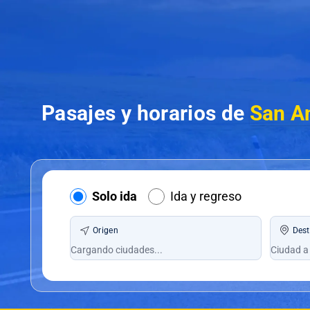
Pasajes y horarios de
San A
Solo ida
Ida y regreso
Origen
Dest