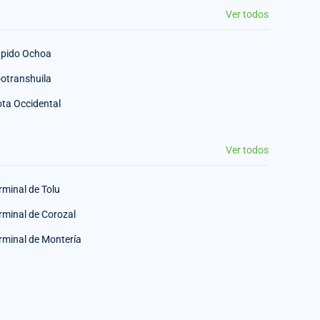
Ver todos
pido Ochoa
otranshuila
ota Occidental
Ver todos
rminal de Tolu
rminal de Corozal
rminal de Montería