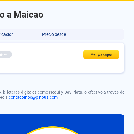
ro a Maicao
ficación
Precio desde
--
Ver pasajes
, billeteras digitales como Nequi y DaviPlata, o efectivo a través de
reo a
contactenos@pinbus.com