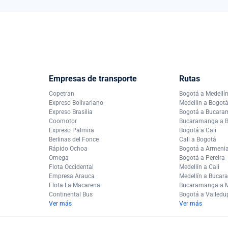
Empresas de transporte
Rutas
Copetran
Bogotá a Medellí
Expreso Bolivariano
Medellín a Bogot
Expreso Brasilia
Bogotá a Bucar
Coomotor
Bucaramanga a 
Expreso Palmira
Bogotá a Cali
Berlinas del Fonce
Cali a Bogotá
Rápido Ochoa
Bogotá a Armeni
Omega
Bogotá a Pereira
Flota Occidental
Medellín a Cali
Empresa Arauca
Medellín a Buca
Flota La Macarena
Bucaramanga a M
Continental Bus
Bogotá a Valledu
Ver más
Ver más